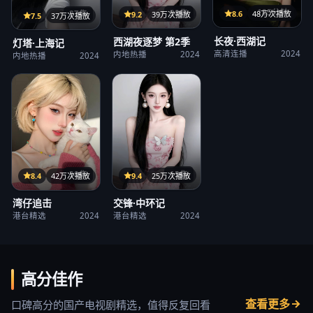
125分钟
38集
8.6
48万次播放
27集
9.2
39万次播放
7.5
37万次播放
长夜·西湖记
西湖夜逐梦 第2季
灯塔·上海记
高清连播
2024
内地热播
2024
内地热播
2024
15集
38集
9.4
25万次播放
8.4
42万次播放
交锋·中环记
湾仔追击
港台精选
2024
港台精选
2024
高分佳作
查看更多
口碑高分的国产电视剧精选，值得反复回看