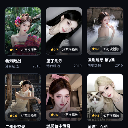
32集
9.6
35万次播放
107分钟
33集
9.7
25万次播放
9.7
28万次播放
深圳胜局 第3季
垦丁潮汐
香港暗战
内地热播
2016
港台精选
2019
港台精选
2013
31集
9.6
13万次播放
122分钟
24集
9.6
34万次播放
9.5
47万次播放
迷局台中传奇
广州长空录
黄浦：心动