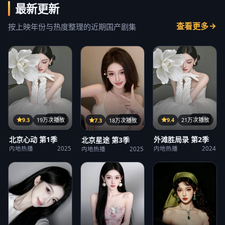
最新更新
查看更多
按上映年份与热度整理的近期国产剧集
32集
21集
25集
9.3
19万次播放
9.4
21万次播放
7.3
18万次播放
北京心动 第1季
外滩胜局录 第2季
北京星途 第3季
内地热播
2025
内地热播
2024
内地热播
2025