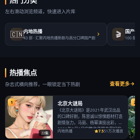
热门分类
左右滑动浏览频道，快速进入片库
内地热播
国产合
🇨🇳
🎬
43
部 ·
汇聚内地热播新剧与高分口碑国产剧
100
部 ·
热播焦点
查看更多
杂志式横向推荐，一眼锁定当下热剧
1
2
北京大谜局
《北京大谜局》是2021年武汉出品
的口碑好剧，陈思诚以惊悚题材打造
剧情张力，马丽、杨幂演技出彩，
2021年8月6日完整收录国产最好的
7.5
内地热播
51万次播放
22集
免费高清电视…