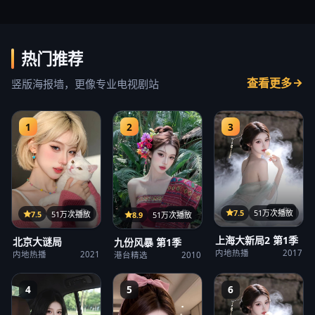
热门推荐
查看更多
竖版海报墙，更像专业电视剧站
1
2
3
14集
22集
7.5
51万次播放
15集
7.5
51万次播放
8.9
51万次播放
上海大新局2 第1季
北京大谜局
九份风暴 第1季
内地热播
2017
内地热播
2021
港台精选
2010
4
5
6