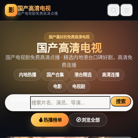
国产高清电视
影
国产电视剧免费高清点播
国产最好的免费高清电视
国产高清电视
国产电视剧免费高清点播
· 精选内地港台口碑好剧，高清免
费连播
内地热播
国产合集
港台精选
高清连播
电影
电视剧
搜索剧集
搜索
热播榜单
浏览全部