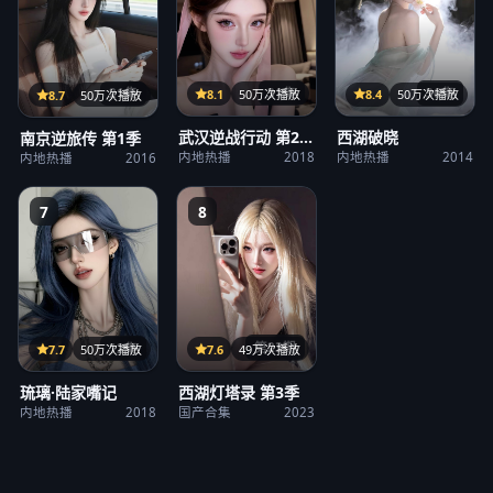
31集
36集
21集
8.1
50万次播放
8.4
50万次播放
8.7
50万次播放
武汉逆战行动 第2
西湖破晓
南京逆旅传 第1季
季
内地热播
2018
内地热播
2014
内地热播
2016
7
8
第23期
12集
7.6
49万次播放
7.7
50万次播放
西湖灯塔录 第3季
琉璃·陆家嘴记
国产合集
2023
内地热播
2018