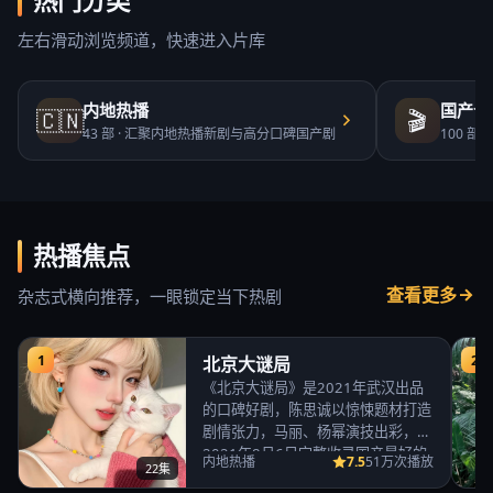
热门分类
左右滑动浏览频道，快速进入片库
内地热播
国产合
🇨🇳
🎬
43
部 ·
汇聚内地热播新剧与高分口碑国产剧
100
部 ·
热播焦点
查看更多
杂志式横向推荐，一眼锁定当下热剧
1
2
北京大谜局
《北京大谜局》是2021年武汉出品
的口碑好剧，陈思诚以惊悚题材打造
剧情张力，马丽、杨幂演技出彩，
2021年8月6日完整收录国产最好的
7.5
内地热播
51万次播放
22集
免费高清电视…