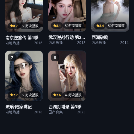
31集
36集
21集
8.1
50万次播放
8.4
50万次播放
8.7
50万次播放
武汉逆战行动 第2
西湖破晓
南京逆旅传 第1季
季
内地热播
2018
内地热播
2014
内地热播
2016
7
8
第23期
12集
7.6
49万次播放
7.7
50万次播放
西湖灯塔录 第3季
琉璃·陆家嘴记
国产合集
2023
内地热播
2018