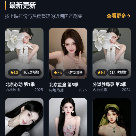
最新更新
查看更多
按上映年份与热度整理的近期国产剧集
32集
21集
25集
9.3
19万次播放
9.4
21万次播放
7.3
18万次播放
北京心动 第1季
外滩胜局录 第2季
北京星途 第3季
内地热播
2025
内地热播
2024
内地热播
2025