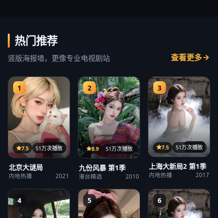
热门推荐
查看更多
竖版海报墙，更像专业电视剧站
1
2
3
14集
22集
7.5
51万次播放
15集
7.5
51万次播放
8.9
51万次播放
上海大新局2 第1季
北京大谜局
九份风暴 第1季
内地热播
2017
内地热播
2021
港台精选
2010
4
5
6