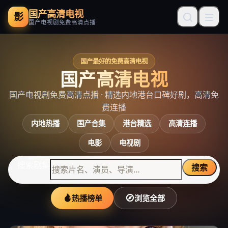
国产高清电视
影
国产电视剧免费高清点播
国产最好的免费高清电视
国产高清电视
国产电视剧免费高清点播
· 精选内地港台口碑好剧，高清免
费连播
内地热播
国产合集
港台精选
高清连播
电影
电视剧
搜索剧集
搜索
热播榜单
浏览全部