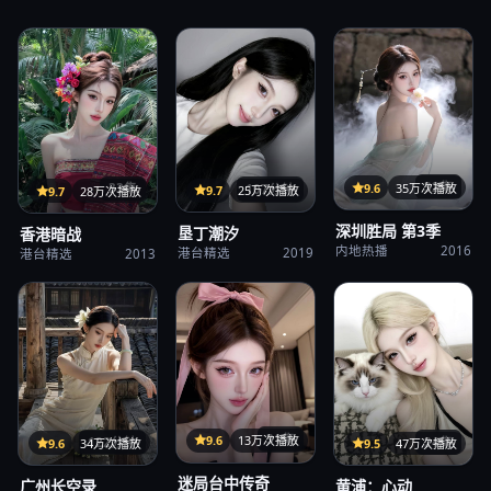
32集
9.6
35万次播放
107分钟
33集
9.7
25万次播放
9.7
28万次播放
深圳胜局 第3季
垦丁潮汐
香港暗战
内地热播
2016
港台精选
2019
港台精选
2013
31集
9.6
13万次播放
122分钟
24集
9.6
34万次播放
9.5
47万次播放
迷局台中传奇
广州长空录
黄浦：心动