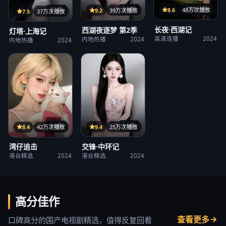
125分钟
38集
8.6
48万次播放
27集
9.2
39万次播放
7.5
37万次播放
长夜·西湖记
西湖夜逐梦 第2季
灯塔·上海记
高清连播
2024
内地热播
2024
内地热播
2024
15集
38集
9.4
25万次播放
8.4
42万次播放
交锋·中环记
湾仔追击
港台精选
2024
港台精选
2024
高分佳作
查看更多
口碑高分的国产电视剧精选，值得反复回看