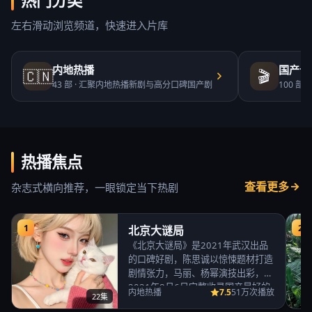
热门分类
左右滑动浏览频道，快速进入片库
内地热播
国产合
🇨🇳
🎬
43
部 ·
汇聚内地热播新剧与高分口碑国产剧
100
部 ·
热播焦点
查看更多
杂志式横向推荐，一眼锁定当下热剧
1
2
北京大谜局
《北京大谜局》是2021年武汉出品
的口碑好剧，陈思诚以惊悚题材打造
剧情张力，马丽、杨幂演技出彩，
2021年8月6日完整收录国产最好的
7.5
内地热播
51万次播放
22集
免费高清电视…