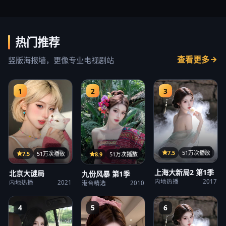
热门推荐
查看更多
竖版海报墙，更像专业电视剧站
1
2
3
14集
22集
7.5
51万次播放
15集
7.5
51万次播放
8.9
51万次播放
上海大新局2 第1季
北京大谜局
九份风暴 第1季
内地热播
2017
内地热播
2021
港台精选
2010
4
5
6