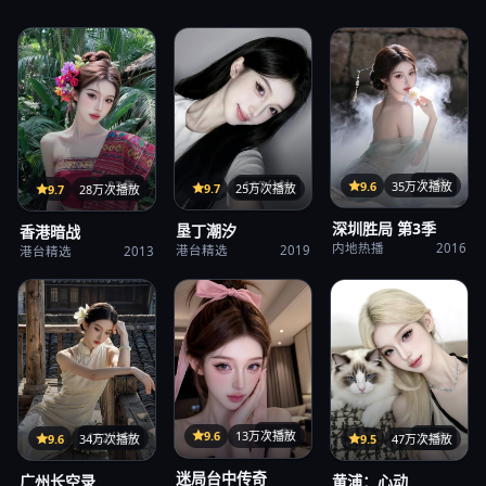
32集
9.6
35万次播放
107分钟
33集
9.7
25万次播放
9.7
28万次播放
深圳胜局 第3季
垦丁潮汐
香港暗战
内地热播
2016
港台精选
2019
港台精选
2013
31集
9.6
13万次播放
122分钟
24集
9.6
34万次播放
9.5
47万次播放
迷局台中传奇
广州长空录
黄浦：心动