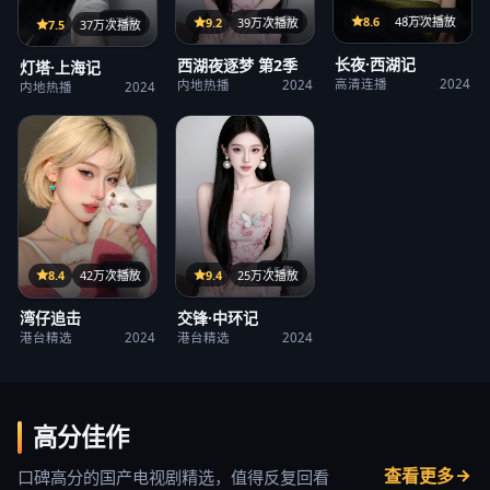
125分钟
38集
8.6
48万次播放
27集
9.2
39万次播放
7.5
37万次播放
长夜·西湖记
西湖夜逐梦 第2季
灯塔·上海记
高清连播
2024
内地热播
2024
内地热播
2024
15集
38集
9.4
25万次播放
8.4
42万次播放
交锋·中环记
湾仔追击
港台精选
2024
港台精选
2024
高分佳作
查看更多
口碑高分的国产电视剧精选，值得反复回看