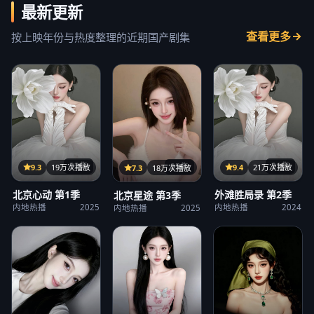
最新更新
查看更多
按上映年份与热度整理的近期国产剧集
32集
21集
25集
9.3
19万次播放
9.4
21万次播放
7.3
18万次播放
北京心动 第1季
外滩胜局录 第2季
北京星途 第3季
内地热播
2025
内地热播
2024
内地热播
2025