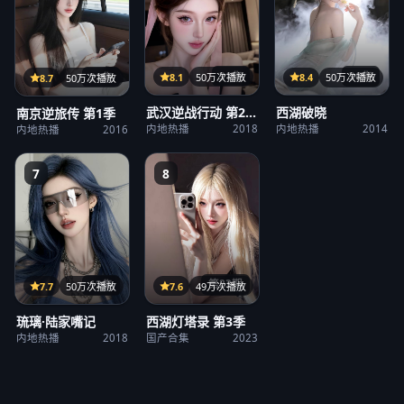
31集
36集
21集
8.1
50万次播放
8.4
50万次播放
8.7
50万次播放
武汉逆战行动 第2
西湖破晓
南京逆旅传 第1季
季
内地热播
2018
内地热播
2014
内地热播
2016
7
8
第23期
12集
7.6
49万次播放
7.7
50万次播放
西湖灯塔录 第3季
琉璃·陆家嘴记
国产合集
2023
内地热播
2018