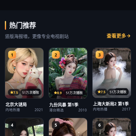
热门推荐
查看更多
竖版海报墙，更像专业电视剧站
1
2
3
14集
22集
7.5
51万次播放
15集
7.5
51万次播放
8.9
51万次播放
上海大新局2 第1季
北京大谜局
九份风暴 第1季
内地热播
2017
内地热播
2021
港台精选
2010
4
5
6