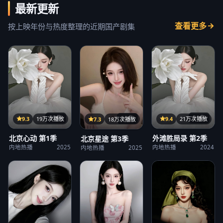
最新更新
查看更多
按上映年份与热度整理的近期国产剧集
32集
21集
25集
9.3
19万次播放
9.4
21万次播放
7.3
18万次播放
北京心动 第1季
外滩胜局录 第2季
北京星途 第3季
内地热播
2025
内地热播
2024
内地热播
2025