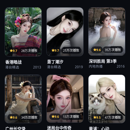
32集
9.6
35万次播放
107分钟
33集
9.7
25万次播放
9.7
28万次播放
深圳胜局 第3季
垦丁潮汐
香港暗战
内地热播
2016
港台精选
2019
港台精选
2013
31集
9.6
13万次播放
122分钟
24集
9.6
34万次播放
9.5
47万次播放
迷局台中传奇
广州长空录
黄浦：心动