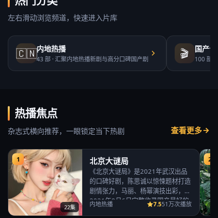
热门分类
左右滑动浏览频道，快速进入片库
内地热播
国产合
🇨🇳
🎬
43
部 ·
汇聚内地热播新剧与高分口碑国产剧
100
部 ·
热播焦点
查看更多
杂志式横向推荐，一眼锁定当下热剧
1
2
北京大谜局
《北京大谜局》是2021年武汉出品
的口碑好剧，陈思诚以惊悚题材打造
剧情张力，马丽、杨幂演技出彩，
2021年8月6日完整收录国产最好的
7.5
内地热播
51万次播放
22集
免费高清电视…