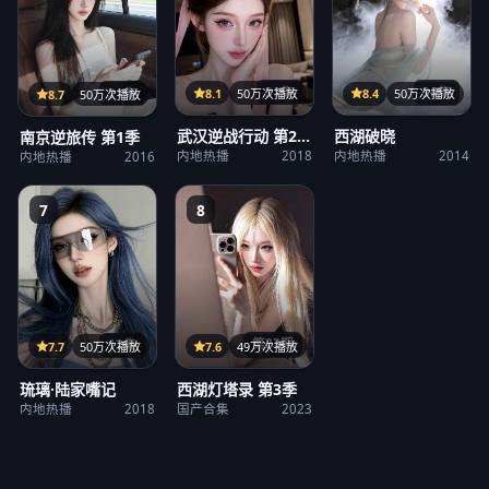
31集
36集
21集
8.1
50万次播放
8.4
50万次播放
8.7
50万次播放
武汉逆战行动 第2
西湖破晓
南京逆旅传 第1季
季
内地热播
2018
内地热播
2014
内地热播
2016
7
8
第23期
12集
7.6
49万次播放
7.7
50万次播放
西湖灯塔录 第3季
琉璃·陆家嘴记
国产合集
2023
内地热播
2018