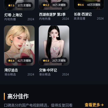
125分钟
38集
8.6
48万次播放
27集
9.2
39万次播放
7.5
37万次播放
长夜·西湖记
西湖夜逐梦 第2季
灯塔·上海记
高清连播
2024
内地热播
2024
内地热播
2024
15集
38集
9.4
25万次播放
8.4
42万次播放
交锋·中环记
湾仔追击
港台精选
2024
港台精选
2024
高分佳作
查看更多
口碑高分的国产电视剧精选，值得反复回看