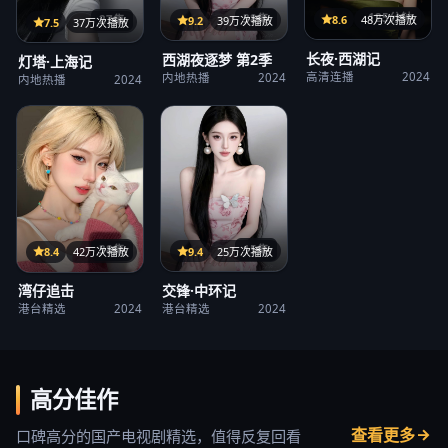
125分钟
38集
8.6
48万次播放
27集
9.2
39万次播放
7.5
37万次播放
长夜·西湖记
西湖夜逐梦 第2季
灯塔·上海记
高清连播
2024
内地热播
2024
内地热播
2024
15集
38集
9.4
25万次播放
8.4
42万次播放
交锋·中环记
湾仔追击
港台精选
2024
港台精选
2024
高分佳作
查看更多
口碑高分的国产电视剧精选，值得反复回看