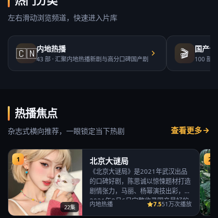
热门分类
左右滑动浏览频道，快速进入片库
内地热播
国产合
🇨🇳
🎬
43
部 ·
汇聚内地热播新剧与高分口碑国产剧
100
部 ·
热播焦点
查看更多
杂志式横向推荐，一眼锁定当下热剧
1
2
北京大谜局
《北京大谜局》是2021年武汉出品
的口碑好剧，陈思诚以惊悚题材打造
剧情张力，马丽、杨幂演技出彩，
2021年8月6日完整收录国产最好的
7.5
内地热播
51万次播放
22集
免费高清电视…