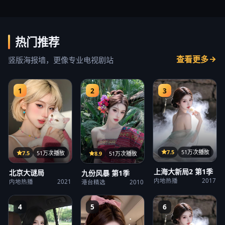
热门推荐
查看更多
竖版海报墙，更像专业电视剧站
1
2
3
14集
22集
7.5
51万次播放
15集
7.5
51万次播放
8.9
51万次播放
上海大新局2 第1季
北京大谜局
九份风暴 第1季
内地热播
2017
内地热播
2021
港台精选
2010
4
5
6