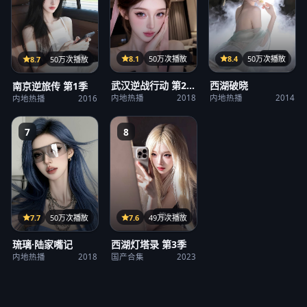
31集
36集
21集
8.1
50万次播放
8.4
50万次播放
8.7
50万次播放
武汉逆战行动 第2
西湖破晓
南京逆旅传 第1季
季
内地热播
2018
内地热播
2014
内地热播
2016
7
8
第23期
12集
7.6
49万次播放
7.7
50万次播放
西湖灯塔录 第3季
琉璃·陆家嘴记
国产合集
2023
内地热播
2018