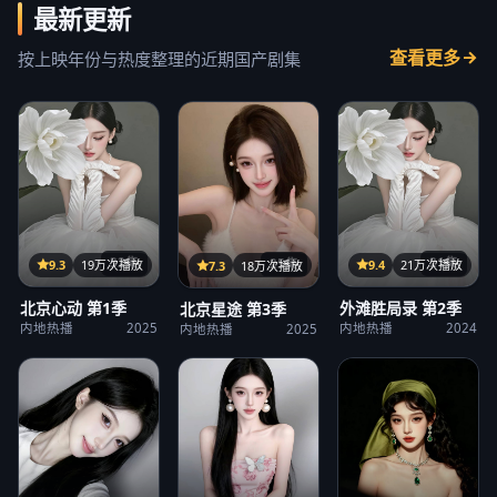
最新更新
查看更多
按上映年份与热度整理的近期国产剧集
32集
21集
25集
9.3
19万次播放
9.4
21万次播放
7.3
18万次播放
北京心动 第1季
外滩胜局录 第2季
北京星途 第3季
内地热播
2025
内地热播
2024
内地热播
2025