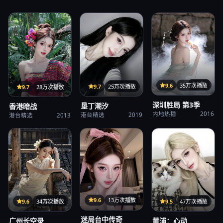
32集
9.6
35万次播放
107分钟
33集
9.7
25万次播放
9.7
28万次播放
深圳胜局 第3季
垦丁潮汐
香港暗战
内地热播
2016
港台精选
2019
港台精选
2013
31集
9.6
13万次播放
122分钟
24集
9.6
34万次播放
9.5
47万次播放
迷局台中传奇
广州长空录
黄浦：心动