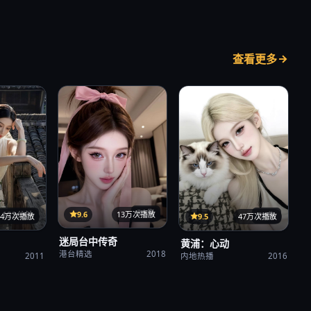
查看更多
31集
9.6
13万次播放
122分钟
24集
34万次播放
9.5
47万次播放
迷局台中传奇
黄浦：心动
港台精选
2018
2011
内地热播
2016