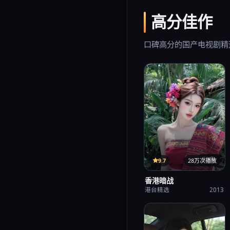
高分佳作
口碑高分的国产电视剧精
33集
9.7
28万次播放
香港暗战
港台精选
2013