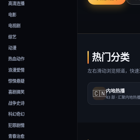
高清连播
电影
电视剧
综艺
动漫
热门分类
热血动作
浪漫爱情
左右滑动浏览频道，快速
惊悚悬疑
内地热播
🇨🇳
喜剧搞笑
43
部 ·
汇聚内地热
战争史诗
科幻奇幻
犯罪剧情
青春治愈