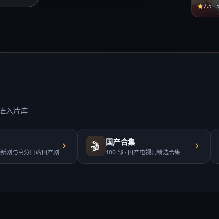
7.5
·
进入片库
国产合集
🎬
播新剧与高分口碑国产剧
100
部 ·
国产电视剧精选合集