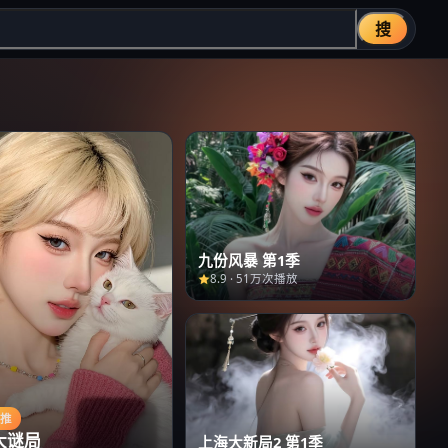
搜
九份风暴 第1季
8.9
·
51万次播放
主推
大谜局
上海大新局2 第1季