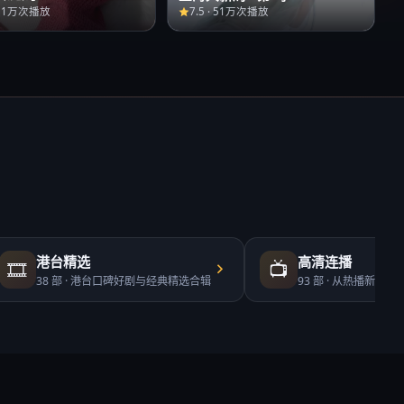
51万次播放
7.5
·
51万次播放
港台精选
高清连播
🎞️
📺
38
部 ·
港台口碑好剧与经典精选合辑
93
部 ·
从热播新剧到