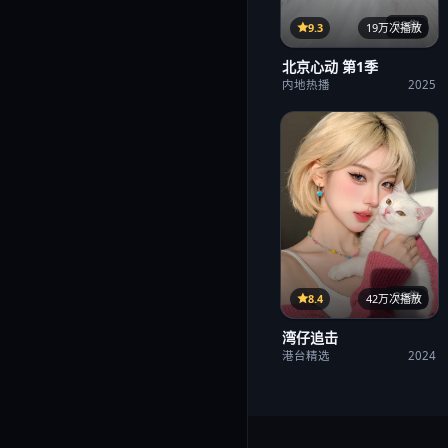
32集
9.3
19万次播放
北京心动 第1季
内地热播
2025
38集
8.4
42万次播放
湾仔追击
港台精选
2024