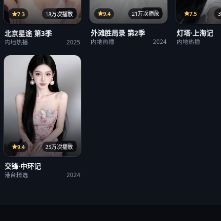
21集
25集
9.4
21万次播放
7.5
7.3
18万次播放
外滩胜局录 第2季
灯塔·上海记
北京星途 第3季
内地热播
2024
内地热播
内地热播
2025
15集
9.4
25万次播放
交锋·中环记
港台精选
2024