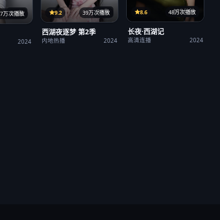
125分钟
38集
8.6
48万次播放
9.2
39万次播放
27集
37万次播放
长夜·西湖记
西湖夜逐梦 第2季
高清连播
2024
内地热播
2024
2024