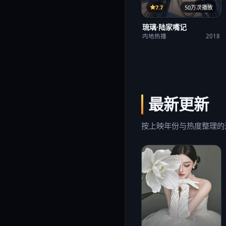
12集
7.7
50万次播放
琉璃·陆家嘴记
内地热播
2018
最新更新
按上映年份与热度整理的