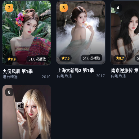
2
3
4
14集
7.5
51万次播放
8.7
15集
8.9
51万次播放
上海大新局2 第1季
南京逆旅传 第
九份风暴 第1季
内地热播
2017
内地热播
港台精选
2010
8