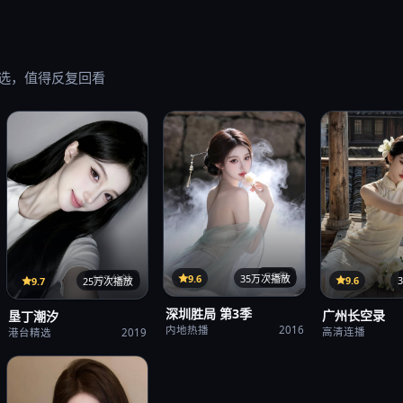
选，值得反复回看
32集
9.6
35万次播放
107分钟
9.6
9.7
25万次播放
深圳胜局 第3季
广州长空录
垦丁潮汐
内地热播
2016
高清连播
港台精选
2019