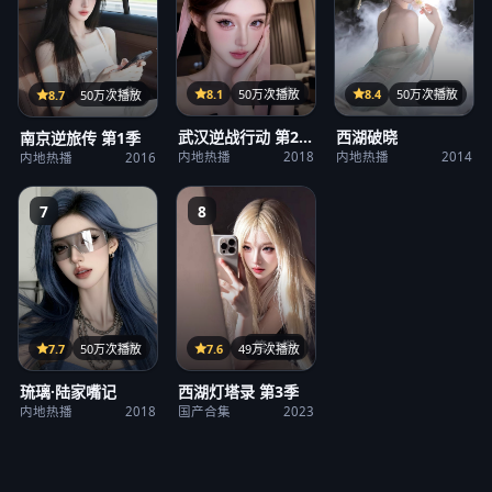
31集
36集
21集
8.1
50万次播放
8.4
50万次播放
8.7
50万次播放
武汉逆战行动 第2
西湖破晓
南京逆旅传 第1季
季
内地热播
2018
内地热播
2014
内地热播
2016
7
8
第23期
12集
7.6
49万次播放
7.7
50万次播放
西湖灯塔录 第3季
琉璃·陆家嘴记
国产合集
2023
内地热播
2018