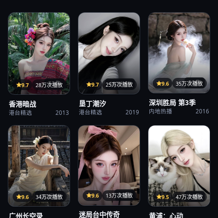
32集
9.6
35万次播放
107分钟
33集
9.7
25万次播放
9.7
28万次播放
深圳胜局 第3季
垦丁潮汐
香港暗战
内地热播
2016
港台精选
2019
港台精选
2013
31集
9.6
13万次播放
122分钟
24集
9.6
34万次播放
9.5
47万次播放
迷局台中传奇
广州长空录
黄浦：心动