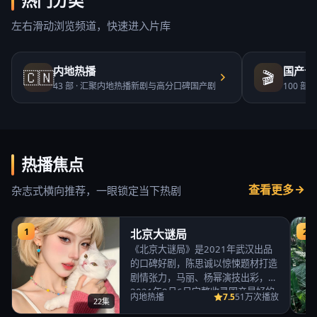
热门分类
左右滑动浏览频道，快速进入片库
内地热播
国产合
🇨🇳
🎬
43
部 ·
汇聚内地热播新剧与高分口碑国产剧
100
部 ·
热播焦点
查看更多
杂志式横向推荐，一眼锁定当下热剧
1
2
北京大谜局
《北京大谜局》是2021年武汉出品
的口碑好剧，陈思诚以惊悚题材打造
剧情张力，马丽、杨幂演技出彩，
2021年8月6日完整收录国产最好的
7.5
内地热播
51万次播放
22集
免费高清电视…