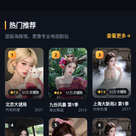
热门推荐
查看更多
竖版海报墙，更像专业电视剧站
1
2
3
14集
22集
7.5
51万次播放
15集
7.5
51万次播放
8.9
51万次播放
上海大新局2 第1季
北京大谜局
九份风暴 第1季
内地热播
2017
内地热播
2021
港台精选
2010
4
5
6