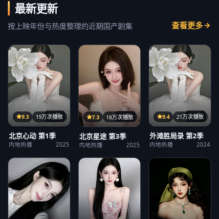
最新更新
查看更多
按上映年份与热度整理的近期国产剧集
32集
21集
25集
9.3
19万次播放
9.4
21万次播放
7.3
18万次播放
北京心动 第1季
外滩胜局录 第2季
北京星途 第3季
内地热播
2025
内地热播
2024
内地热播
2025