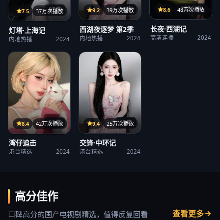
125分钟
38集
8.6
48万次播放
27集
9.2
39万次播放
7.5
37万次播放
长夜·西湖记
西湖夜逐梦 第2季
灯塔·上海记
高清连播
2024
内地热播
2024
内地热播
2024
15集
38集
9.4
25万次播放
8.4
42万次播放
交锋·中环记
湾仔追击
港台精选
2024
港台精选
2024
高分佳作
查看更多
口碑高分的国产电视剧精选，值得反复回看