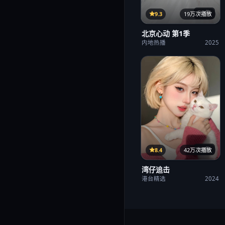
32集
9.3
19万次播放
北京心动 第1季
内地热播
2025
38集
8.4
42万次播放
湾仔追击
港台精选
2024