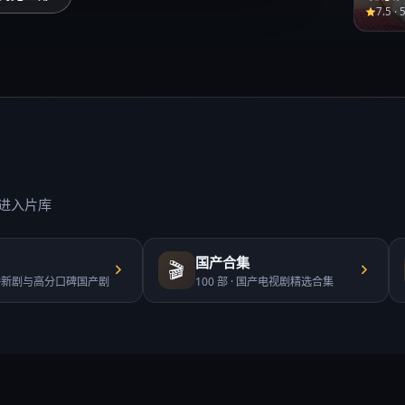
7.5
·
进入片库
国产合集
🎬
播新剧与高分口碑国产剧
100
部 ·
国产电视剧精选合集