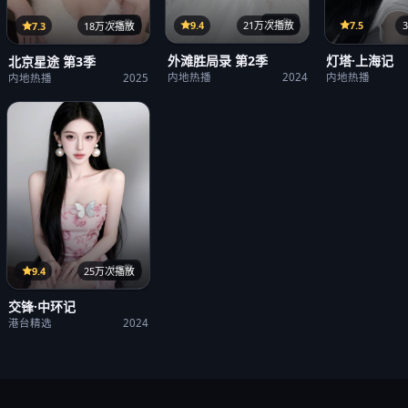
21集
25集
9.4
21万次播放
7.5
7.3
18万次播放
外滩胜局录 第2季
灯塔·上海记
北京星途 第3季
内地热播
2024
内地热播
内地热播
2025
15集
9.4
25万次播放
交锋·中环记
港台精选
2024