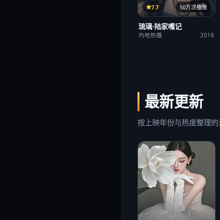
12集
7.7
50万次播放
琉璃·陆家嘴记
内地热播
2018
最新更新
按上映年份与热度整理的