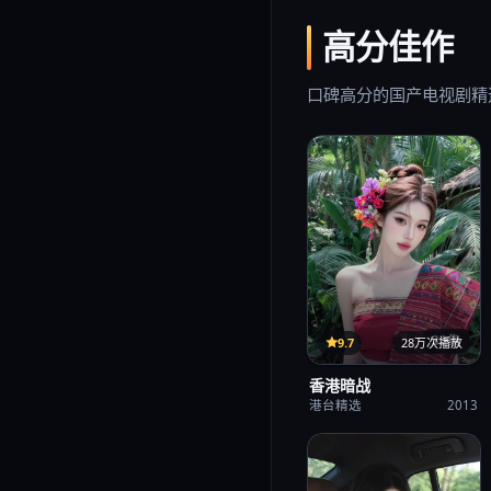
高分佳作
口碑高分的国产电视剧精
33集
9.7
28万次播放
香港暗战
港台精选
2013