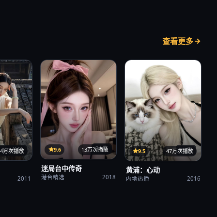
查看更多
31集
9.6
13万次播放
122分钟
24集
34万次播放
9.5
47万次播放
迷局台中传奇
黄浦：心动
港台精选
2018
2011
内地热播
2016