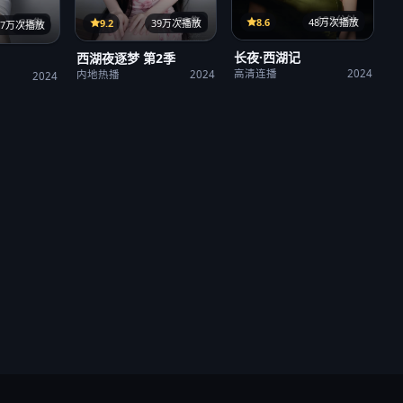
125分钟
38集
8.6
48万次播放
9.2
39万次播放
27集
37万次播放
长夜·西湖记
西湖夜逐梦 第2季
高清连播
2024
内地热播
2024
2024