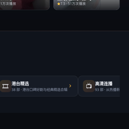
51万次播放
7.5
·
51万次播放
港台精选
高清连播
🎞️
📺
38
部 ·
港台口碑好剧与经典精选合辑
93
部 ·
从热播新剧到