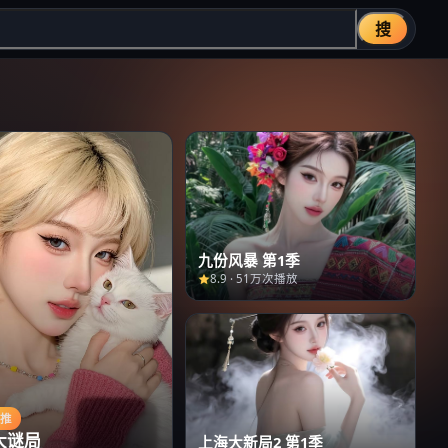
搜
九份风暴 第1季
8.9
·
51万次播放
主推
大谜局
上海大新局2 第1季