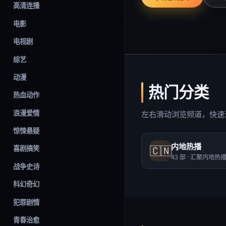
高清连播
电影
电视剧
综艺
动漫
热门分类
热血动作
浪漫爱情
左右滑动浏览频道，快速
惊悚悬疑
内地热播
🇨🇳
喜剧搞笑
43
部 ·
汇聚内地热
战争史诗
科幻奇幻
犯罪剧情
青春治愈