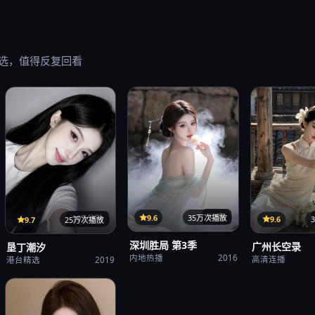
选，值得反复回看
32集
9.6
35万次播放
107分钟
9.6
9.7
25万次播放
深圳胜局 第3季
广州长空录
垦丁潮汐
内地热播
2016
高清连播
港台精选
2019