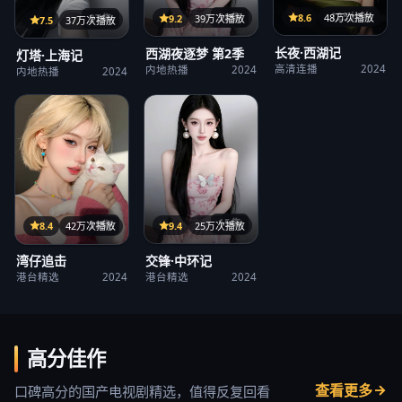
125分钟
38集
8.6
48万次播放
27集
9.2
39万次播放
7.5
37万次播放
长夜·西湖记
西湖夜逐梦 第2季
灯塔·上海记
高清连播
2024
内地热播
2024
内地热播
2024
15集
38集
9.4
25万次播放
8.4
42万次播放
交锋·中环记
湾仔追击
港台精选
2024
港台精选
2024
高分佳作
查看更多
口碑高分的国产电视剧精选，值得反复回看