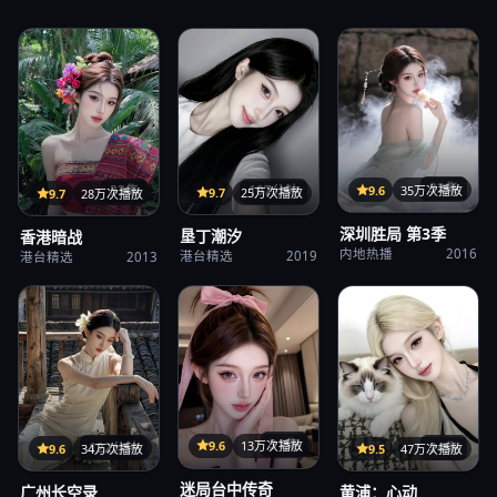
32集
9.6
35万次播放
107分钟
33集
9.7
25万次播放
9.7
28万次播放
深圳胜局 第3季
垦丁潮汐
香港暗战
内地热播
2016
港台精选
2019
港台精选
2013
31集
9.6
13万次播放
122分钟
24集
9.6
34万次播放
9.5
47万次播放
迷局台中传奇
广州长空录
黄浦：心动