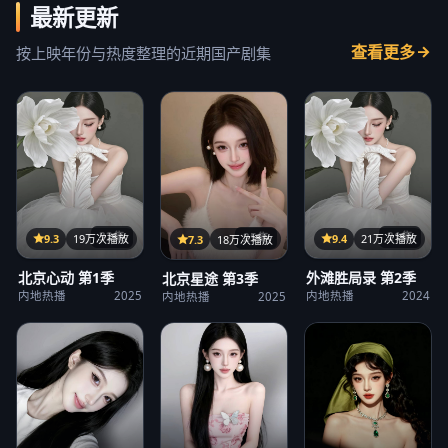
最新更新
查看更多
按上映年份与热度整理的近期国产剧集
32集
21集
25集
9.3
19万次播放
9.4
21万次播放
7.3
18万次播放
北京心动 第1季
外滩胜局录 第2季
北京星途 第3季
内地热播
2025
内地热播
2024
内地热播
2025