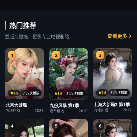
热门推荐
查看更多
竖版海报墙，更像专业电视剧站
1
2
3
14集
22集
7.5
51万次播放
15集
7.5
51万次播放
8.9
51万次播放
上海大新局2 第1季
北京大谜局
九份风暴 第1季
内地热播
2017
内地热播
2021
港台精选
2010
4
5
6