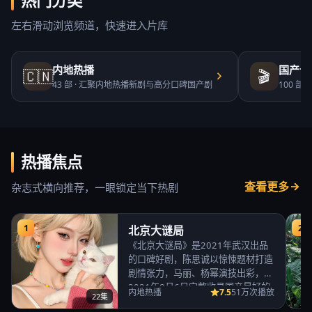
热门分类
左右滑动浏览频道，快速进入片库
内地热播
国产合
🇨🇳
🎬
43
部 ·
汇聚内地热播新剧与高分口碑国产剧
100
部 ·
热播焦点
查看更多
杂志式横向推荐，一眼锁定当下热剧
1
2
北京大谜局
《北京大谜局》是2021年武汉出品
的口碑好剧，陈思诚以惊悚题材打造
剧情张力，马丽、杨幂演技出彩，
2021年8月6日完整收录国产最好的
7.5
内地热播
51万次播放
22集
免费高清电视…