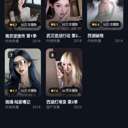
31集
36集
21集
8.1
50万次播放
8.4
50万次播放
8.7
50万次播放
武汉逆战行动 第2
西湖破晓
南京逆旅传 第1季
季
内地热播
2018
内地热播
2014
内地热播
2016
7
8
第23期
12集
7.6
49万次播放
7.7
50万次播放
西湖灯塔录 第3季
琉璃·陆家嘴记
国产合集
2023
内地热播
2018