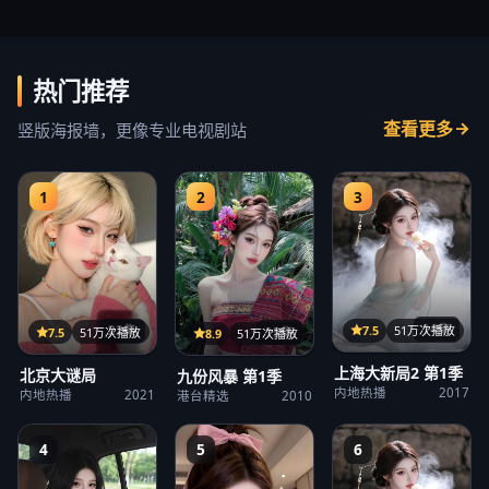
热门推荐
查看更多
竖版海报墙，更像专业电视剧站
1
2
3
14集
22集
7.5
51万次播放
15集
7.5
51万次播放
8.9
51万次播放
上海大新局2 第1季
北京大谜局
九份风暴 第1季
内地热播
2017
内地热播
2021
港台精选
2010
4
5
6