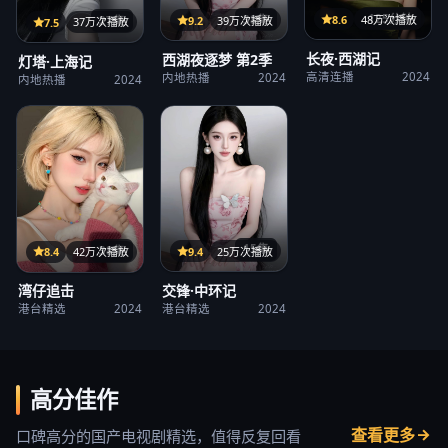
125分钟
38集
8.6
48万次播放
27集
9.2
39万次播放
7.5
37万次播放
长夜·西湖记
西湖夜逐梦 第2季
灯塔·上海记
高清连播
2024
内地热播
2024
内地热播
2024
15集
38集
9.4
25万次播放
8.4
42万次播放
交锋·中环记
湾仔追击
港台精选
2024
港台精选
2024
高分佳作
查看更多
口碑高分的国产电视剧精选，值得反复回看