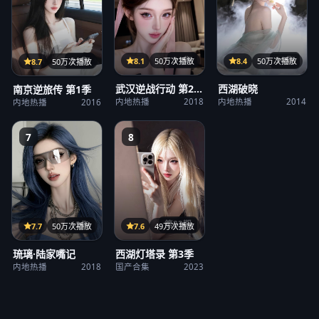
31集
36集
21集
8.1
50万次播放
8.4
50万次播放
8.7
50万次播放
武汉逆战行动 第2
西湖破晓
南京逆旅传 第1季
季
内地热播
2018
内地热播
2014
内地热播
2016
7
8
第23期
12集
7.6
49万次播放
7.7
50万次播放
西湖灯塔录 第3季
琉璃·陆家嘴记
国产合集
2023
内地热播
2018