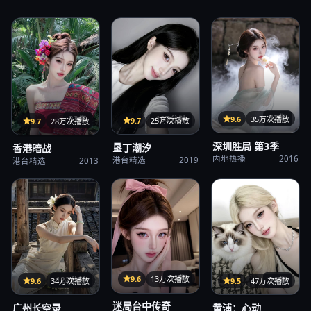
32集
9.6
35万次播放
107分钟
33集
9.7
25万次播放
9.7
28万次播放
深圳胜局 第3季
垦丁潮汐
香港暗战
内地热播
2016
港台精选
2019
港台精选
2013
31集
9.6
13万次播放
122分钟
24集
9.6
34万次播放
9.5
47万次播放
迷局台中传奇
广州长空录
黄浦：心动