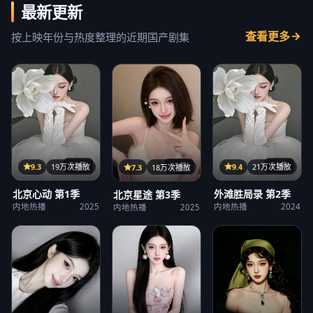
最新更新
查看更多
按上映年份与热度整理的近期国产剧集
32集
21集
25集
9.3
19万次播放
9.4
21万次播放
7.3
18万次播放
北京心动 第1季
外滩胜局录 第2季
北京星途 第3季
内地热播
2025
内地热播
2024
内地热播
2025