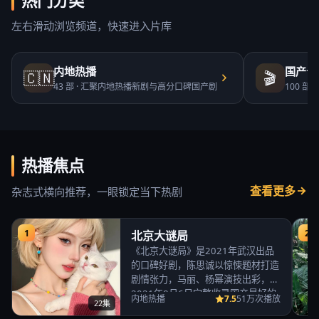
热门分类
左右滑动浏览频道，快速进入片库
内地热播
国产合
🇨🇳
🎬
43
部 ·
汇聚内地热播新剧与高分口碑国产剧
100
部 ·
热播焦点
查看更多
杂志式横向推荐，一眼锁定当下热剧
1
2
北京大谜局
《北京大谜局》是2021年武汉出品
的口碑好剧，陈思诚以惊悚题材打造
剧情张力，马丽、杨幂演技出彩，
2021年8月6日完整收录国产最好的
7.5
内地热播
51万次播放
22集
免费高清电视…