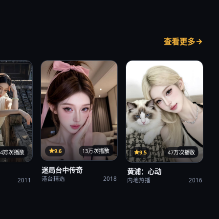
查看更多
31集
9.6
13万次播放
122分钟
24集
34万次播放
9.5
47万次播放
迷局台中传奇
黄浦：心动
港台精选
2018
2011
内地热播
2016