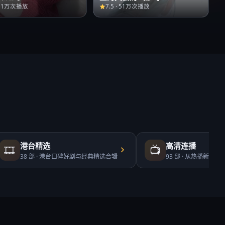
51万次播放
7.5
·
51万次播放
港台精选
高清连播
🎞️
📺
38
部 ·
港台口碑好剧与经典精选合辑
93
部 ·
从热播新剧到