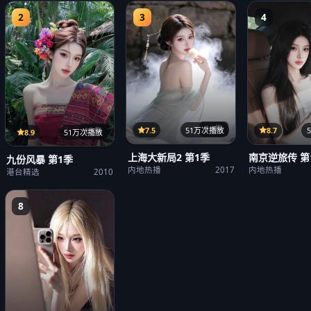
2
3
4
14集
7.5
51万次播放
8.7
15集
8.9
51万次播放
上海大新局2 第1季
南京逆旅传 第
九份风暴 第1季
内地热播
2017
内地热播
港台精选
2010
8