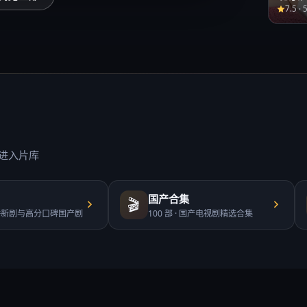
7.5
·
进入片库
国产合集
🎬
播新剧与高分口碑国产剧
100
部 ·
国产电视剧精选合集