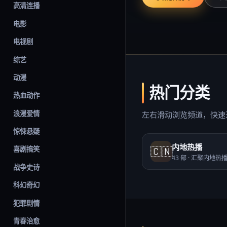
高清连播
电影
电视剧
综艺
动漫
热门分类
热血动作
浪漫爱情
左右滑动浏览频道，快速
惊悚悬疑
内地热播
🇨🇳
喜剧搞笑
43
部 ·
汇聚内地热
战争史诗
科幻奇幻
犯罪剧情
青春治愈