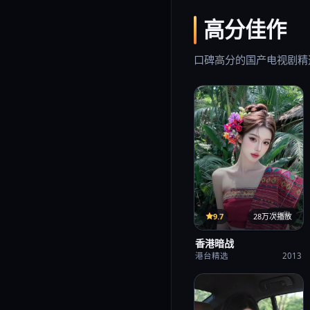
高分佳作
口碑高分的国产电视剧精
33集
9.7
28万次播放
香港暗战
港台精选
2013