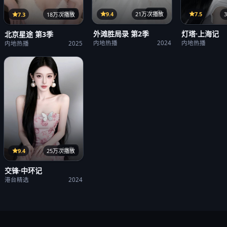
21集
25集
9.4
21万次播放
7.5
7.3
18万次播放
外滩胜局录 第2季
灯塔·上海记
北京星途 第3季
内地热播
2024
内地热播
内地热播
2025
15集
9.4
25万次播放
交锋·中环记
港台精选
2024