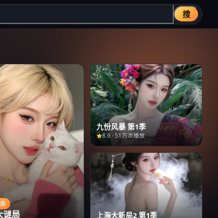
搜
九份风暴 第1季
8.9
·
51万次播放
主推
大谜局
上海大新局2 第1季