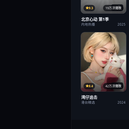
32集
9.3
19万次播放
北京心动 第1季
内地热播
2025
38集
8.4
42万次播放
湾仔追击
港台精选
2024