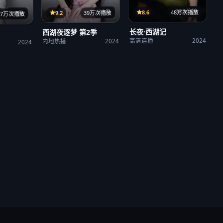
125分钟
38集
8.6
48万次播放
9.2
39万次播放
27集
37万次播放
长夜·西湖记
西湖夜逐梦 第2季
高清连播
2024
内地热播
2024
2024