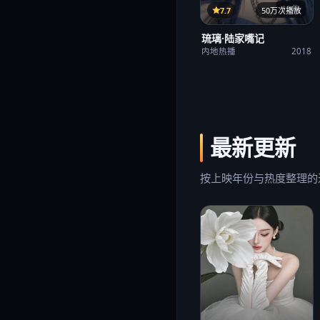
12集
7.7
50万次播放
琉璃·陆家嘴记
内地热播
2018
最新更新
按上映年份与热度整理的