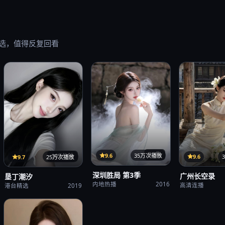
选，值得反复回看
32集
9.6
35万次播放
107分钟
9.6
9.7
25万次播放
深圳胜局 第3季
广州长空录
垦丁潮汐
内地热播
2016
高清连播
港台精选
2019