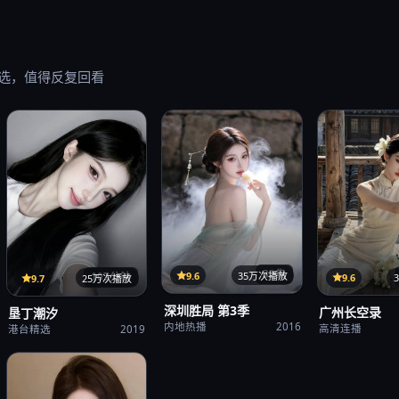
选，值得反复回看
32集
9.6
35万次播放
107分钟
9.6
9.7
25万次播放
深圳胜局 第3季
广州长空录
垦丁潮汐
内地热播
2016
高清连播
港台精选
2019