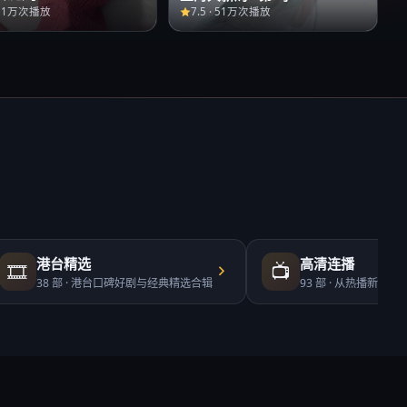
51万次播放
7.5
·
51万次播放
港台精选
高清连播
🎞️
📺
38
部 ·
港台口碑好剧与经典精选合辑
93
部 ·
从热播新剧到