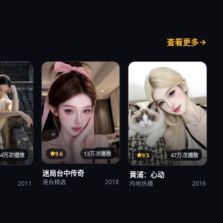
查看更多
31集
9.6
13万次播放
122分钟
24集
34万次播放
9.5
47万次播放
迷局台中传奇
黄浦：心动
港台精选
2018
2011
内地热播
2016