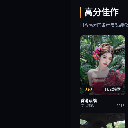
高分佳作
口碑高分的国产电视剧精
33集
9.7
28万次播放
香港暗战
港台精选
2013