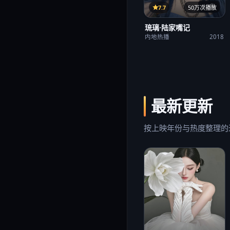
12集
7.7
50万次播放
琉璃·陆家嘴记
内地热播
2018
最新更新
按上映年份与热度整理的