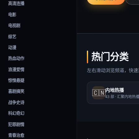
高清连播
电影
电视剧
综艺
动漫
热门分类
热血动作
浪漫爱情
左右滑动浏览频道，快速
惊悚悬疑
内地热播
🇨🇳
喜剧搞笑
43
部 ·
汇聚内地热
战争史诗
科幻奇幻
犯罪剧情
青春治愈