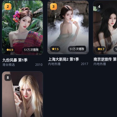
2
3
4
14集
7.5
51万次播放
8.7
15集
8.9
51万次播放
上海大新局2 第1季
南京逆旅传 第
九份风暴 第1季
内地热播
2017
内地热播
港台精选
2010
8