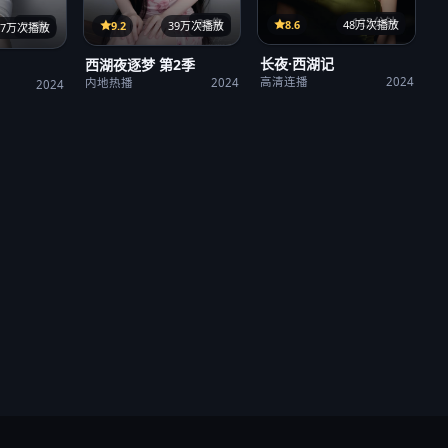
125分钟
38集
8.6
48万次播放
9.2
39万次播放
27集
37万次播放
长夜·西湖记
西湖夜逐梦 第2季
高清连播
2024
内地热播
2024
2024