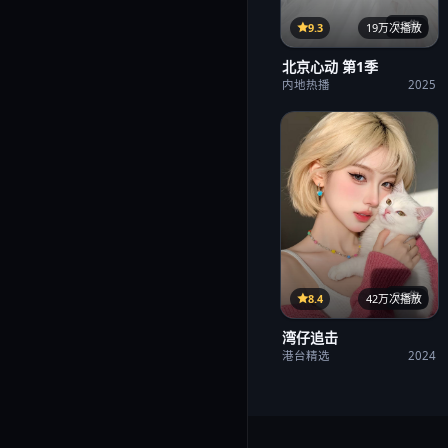
32集
9.3
19万次播放
北京心动 第1季
内地热播
2025
38集
8.4
42万次播放
湾仔追击
港台精选
2024