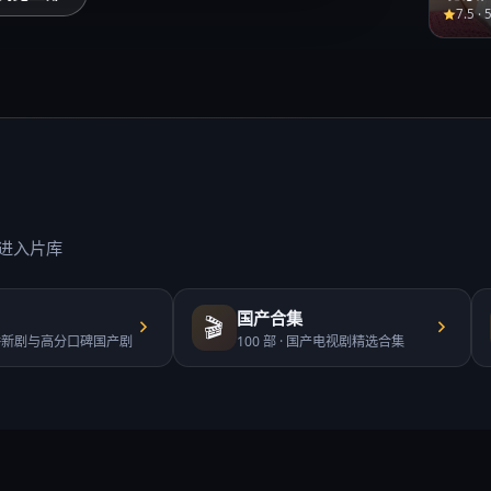
7.5
·
进入片库
国产合集
🎬
播新剧与高分口碑国产剧
100
部 ·
国产电视剧精选合集