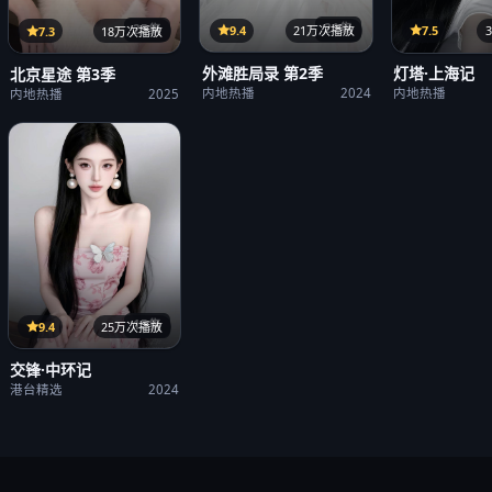
21集
25集
9.4
21万次播放
7.5
7.3
18万次播放
外滩胜局录 第2季
灯塔·上海记
北京星途 第3季
内地热播
2024
内地热播
内地热播
2025
15集
9.4
25万次播放
交锋·中环记
港台精选
2024