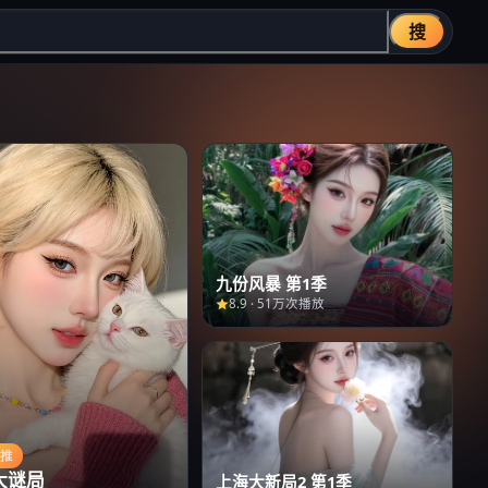
搜
九份风暴 第1季
8.9
·
51万次播放
主推
大谜局
上海大新局2 第1季